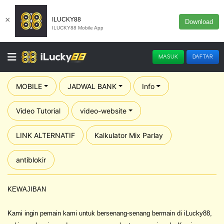
×
ILUCKY88
Download
ILUCKY88 Mobile App
MASUK
DAFTAR
MOBILE
JADWAL BANK
Info
Video Tutorial
video-website
LINK ALTERNATIF
Kalkulator Mix Parlay
antiblokir
KEWAJIBAN
Kami ingin pemain kami untuk bersenang-senang bermain di iLucky88,