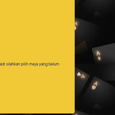
jadi silahkan pilih meja yang belum