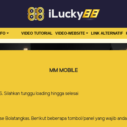
NFO
VIDEO TUTORIAL
VIDEO-WEBSITE
LINK ALTERNATIF
MM MOBILE
S. Silahkan tunggu loading hingga selesai
ouse Bolatangkas. Berikut beberapa tombol/panel yang wajib anda