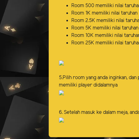
Room 500 memiliki nilai taruh
Room 1K memiliki nilai taruhan
Room 2.5K memiliki nilai taru
Room 5K memiliki nilai taruha
Room 10K memiliki nilai taruh
Room 25K memiliki nilai taruh
5.Pilih room yang anda inginkan, dan p
memiliki player didalamnya
6. Setelah masuk ke dalam meja, 