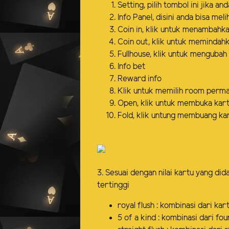
Setting, pilih tombol ini jika
Info Panel, disini anda bisa mel
Coin in, klik untuk menambahka
Coin out, klik untuk memindahk
Fullhouse, klik untuk mengubah 
Info bet
Reward info
Klik untuk memilih room perma
Open, klik untuk membuka kar
Fold, klik untung membuang ka
3. Sesuai dengan nilai kartu yang di
tertinggi
royal flush : kombinasi dari kar
5 of a kind : kombinasi dari fou