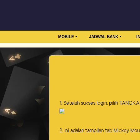
MOBILE
JADWAL BANK
I
1. Setelah sukses login, pilih TANGKA
2. Ini adalah tampilan tab Mickey M