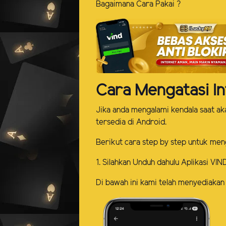
Bagaimana Cara Pakai ?
Cara Mengatasi In
Jika anda mengalami kendala saat a
tersedia di Android.
Berikut cara step by step untuk men
1. Silahkan Unduh dahulu Aplikasi VIN
Di bawah ini kami telah menyediakan 