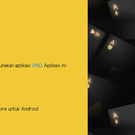
unakan aplikasi
VIND
. Aplikasi ini
store untuk Android