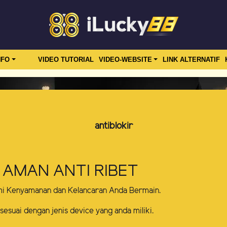
NFO
VIDEO TUTORIAL
VIDEO-WEBSITE
LINK ALTERNATIF
antiblokir
 AMAN ANTI RIBET
mi Kenyamanan dan Kelancaran Anda Bermain.
 sesuai dengan jenis device yang anda miliki.