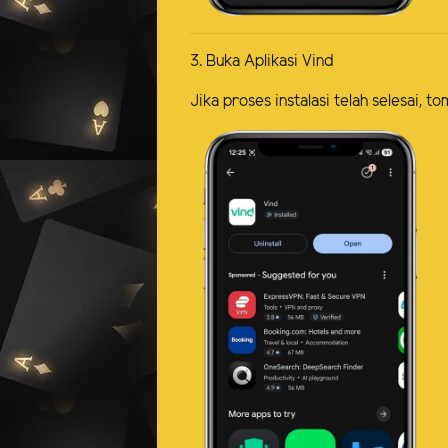
3. Buka Aplikasi Vind
Jika proses instalasi telah selesai,