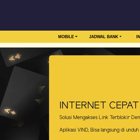
MOBILE
JADWAL BANK
I
INTERNET CEPAT
Solusi Mengakses Link Terblokir De
Aplikasi VIND, Bisa langsung di unduh