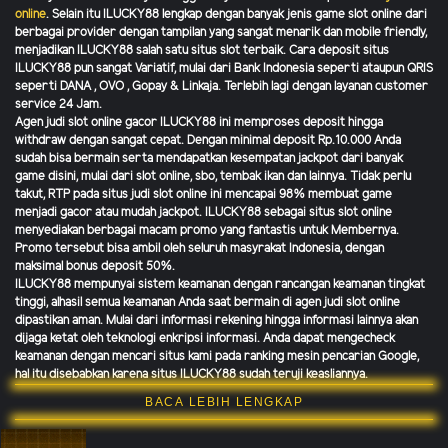
online
. Selain itu ILUCKY88 lengkap dengan banyak jenis game slot online dari
berbagai provider dengan tampilan yang sangat menarik dan mobile friendly,
menjadikan
ILUCKY88 salah satu situs slot terbaik. Cara deposit situs
ILUCKY88 pun sangat Variatif, mulai dari Bank Indonesia seperti ataupun QRIS
seperti DANA , OVO , Gopay & Linkaja. Terlebih lagi dengan layanan customer
service 24 Jam.
Agen judi slot online gacor ILUCKY88 ini memproses deposit hingga
withdraw dengan sangat cepat. Dengan minimal deposit Rp.10.000 Anda
sudah bisa bermain serta mendapatkan kesempatan jackpot dari banyak
game disini, mulai dari slot online, sbo, tembak ikan dan lainnya. Tidak perlu
takut, RTP pada situs judi slot online ini mencapai 98% membuat game
menjadi gacor atau mudah jackpot. ILUCKY88 sebagai situs slot online
menyediakan berbagai macam promo yang fantastis untuk Membernya.
Promo tersebut bisa ambil oleh seluruh masyrakat Indonesia, dengan
maksimal bonus deposit 50%.
ILUCKY88 mempunyai sistem keamanan dengan rancangan keamanan tingkat
tinggi, alhasil semua keamanan Anda saat bermain di agen judi slot online
dipastikan aman. Mulai dari informasi rekening hingga informasi lainnya akan
dijaga ketat oleh teknologi enkripsi informasi. Anda dapat mengecheck
keamanan dengan mencari situs kami pada ranking mesin pencarian Google,
hal itu disebabkan karena situs ILUCKY88 sudah teruji keasliannya.
BACA LEBIH LENGKAP