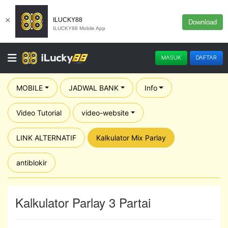
×
ILUCKY88
Download
ILUCKY88 Mobile App
MASUK
DAFTAR
MOBILE
JADWAL BANK
Info
Video Tutorial
video-website
LINK ALTERNATIF
Kalkulator Mix Parlay
antiblokir